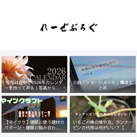
今年は自分で2026年カレンダ
小説「ショートメール」構成ま
ーを作ってみる｜写真から始ま
とめ
る小さなプロジェクト【一灯
花】
【マイクラ】建築に使う建材の
いちごの株の増や方。ランナー
パターン・種類の組み合わせ一
ピンの代用は何がいい？【５年
覧！原木×彩釉テラコッタ編
放置したイチゴは復活するの