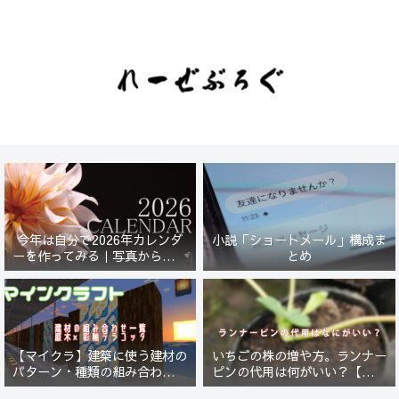
今年は自分で2026年カレンダ
小説「ショートメール」構成ま
ーを作ってみる｜写真から始ま
とめ
る小さなプロジェクト【一灯
花】
【マイクラ】建築に使う建材の
いちごの株の増や方。ランナー
パターン・種類の組み合わせ一
ピンの代用は何がいい？【５年
覧！原木×彩釉テラコッタ編
放置したイチゴは復活するの