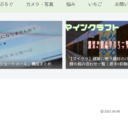
ぶろぐ
カメラ・写真
悩み
いちご
お問
【マイクラ】建築に使う建材の
ショートメール」構成まとめ
類の組み合わせ一覧！原木×彩釉
編【Minecraft】
2023.04.08