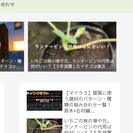
い合わせ
パターン・種
いちごの株の増や方。ランナーピンの代用は
テラコッタ
何がいい？【５年放置したイチゴは復活する
のか？(10)】
【マイクラ】建築に使
う建材のパターン・種
類の組み合わせ一覧！
原木×石材編
【Minecraft】
いちごの株の増や方。
ランナーピンの代用は
何がいい？【５年放置