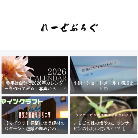
今年は自分で2026年カレンダ
小説「ショートメール」構成ま
ーを作ってみる｜写真から始ま
とめ
る小さなプロジェクト【一灯
花】
【マイクラ】建築に使う建材の
いちごの株の増や方。ランナー
パターン・種類の組み合わせ一
ピンの代用は何がいい？【５年
覧！原木×彩釉テラコッタ編
放置したイチゴは復活するの