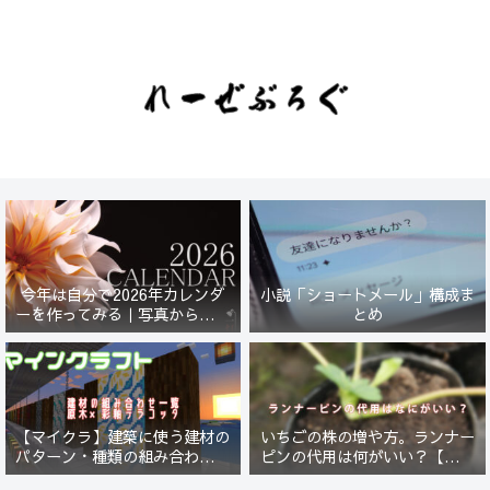
今年は自分で2026年カレンダ
小説「ショートメール」構成ま
ーを作ってみる｜写真から始ま
とめ
る小さなプロジェクト【一灯
花】
【マイクラ】建築に使う建材の
いちごの株の増や方。ランナー
パターン・種類の組み合わせ一
ピンの代用は何がいい？【５年
覧！原木×彩釉テラコッタ編
放置したイチゴは復活するの