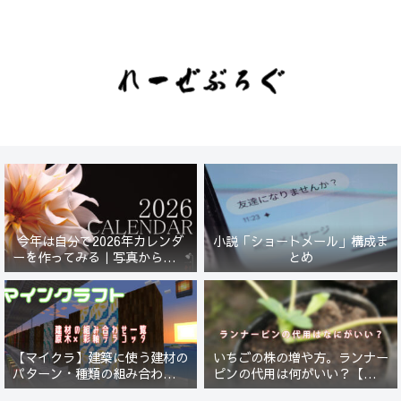
今年は自分で2026年カレンダ
小説「ショートメール」構成ま
ーを作ってみる｜写真から始ま
とめ
る小さなプロジェクト【一灯
花】
【マイクラ】建築に使う建材の
いちごの株の増や方。ランナー
パターン・種類の組み合わせ一
ピンの代用は何がいい？【５年
覧！原木×彩釉テラコッタ編
放置したイチゴは復活するの