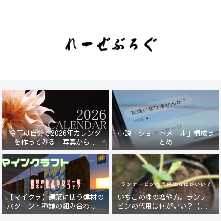
今年は自分で2026年カレンダ
小説「ショートメール」構成ま
ーを作ってみる｜写真から始ま
とめ
る小さなプロジェクト【一灯
花】
【マイクラ】建築に使う建材の
いちごの株の増や方。ランナー
パターン・種類の組み合わせ一
ピンの代用は何がいい？【５年
覧！原木×彩釉テラコッタ編
放置したイチゴは復活するの