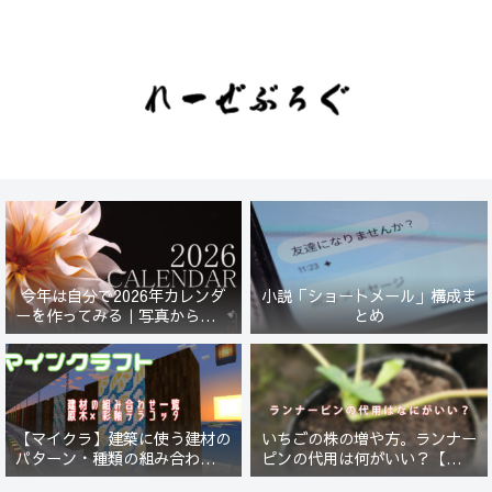
今年は自分で2026年カレンダ
小説「ショートメール」構成ま
ーを作ってみる｜写真から始ま
とめ
る小さなプロジェクト【一灯
花】
【マイクラ】建築に使う建材の
いちごの株の増や方。ランナー
パターン・種類の組み合わせ一
ピンの代用は何がいい？【５年
覧！原木×彩釉テラコッタ編
放置したイチゴは復活するの