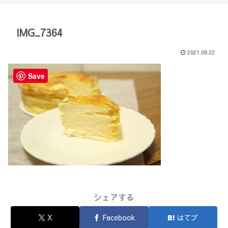
【Minecraft】
か？(10)】
IMG_7364
2021.08.22
Save
シェアする
X
Facebook
はてブ