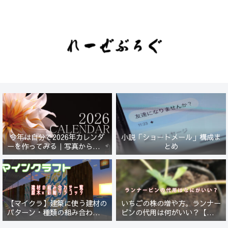
今年は自分で2026年カレンダ
小説「ショートメール」構成ま
ーを作ってみる｜写真から始ま
とめ
る小さなプロジェクト【一灯
花】
【マイクラ】建築に使う建材の
いちごの株の増や方。ランナー
パターン・種類の組み合わせ一
ピンの代用は何がいい？【５年
覧！原木×彩釉テラコッタ編
放置したイチゴは復活するの