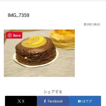
【Minecraft】
か？(10)】
IMG_7359
2021.08.22
Save
シェアする
X
Facebook
はてブ