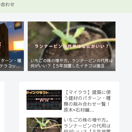
い合わせ
パターン・種
いちごの株の増や方。ランナーピンの代用は
テラコッタ
何がいい？【５年放置したイチゴは復活する
のか？(10)】
【マイクラ】建築に使
う建材のパターン・種
類の組み合わせ一覧！
原木×石材編
【Minecraft】
いちごの株の増や方。
ランナーピンの代用は
何がいい？【５年放置