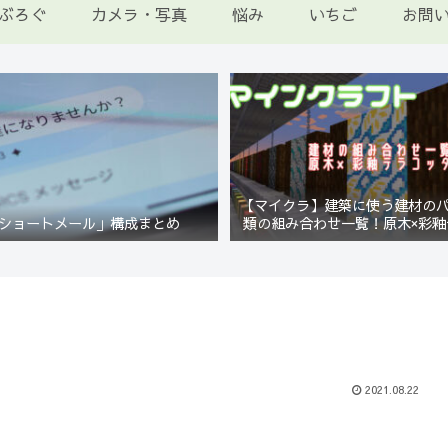
ぶろぐ
カメラ・写真
悩み
いちご
お問
【マイクラ】建築に使う建材の
ショートメール」構成まとめ
類の組み合わせ一覧！原木×彩釉
編【Minecraft】
2021.08.22