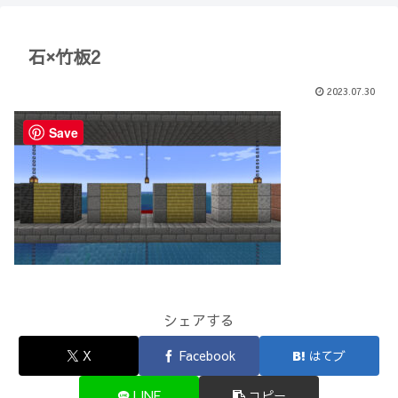
【Minecraft】
か？(10)】
石×竹板2
2023.07.30
Save
シェアする
X
Facebook
はてブ
LINE
コピー