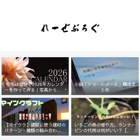
今年は自分で2026年カレンダ
小説「ショートメール」構成ま
ーを作ってみる｜写真から始ま
とめ
る小さなプロジェクト【一灯
花】
【マイクラ】建築に使う建材の
いちごの株の増や方。ランナー
パターン・種類の組み合わせ一
ピンの代用は何がいい？【５年
覧！原木×彩釉テラコッタ編
放置したイチゴは復活するの