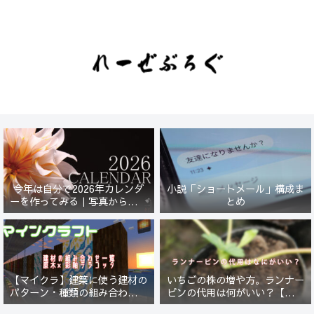
今年は自分で2026年カレンダ
小説「ショートメール」構成ま
ーを作ってみる｜写真から始ま
とめ
る小さなプロジェクト【一灯
花】
【マイクラ】建築に使う建材の
いちごの株の増や方。ランナー
パターン・種類の組み合わせ一
ピンの代用は何がいい？【５年
覧！原木×彩釉テラコッタ編
放置したイチゴは復活するの