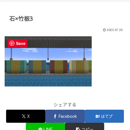
【Minecraft】
か？(10)】
石×竹板3
2023.07.30
Save
シェアする
X
Facebook
はてブ
LINE
コピー