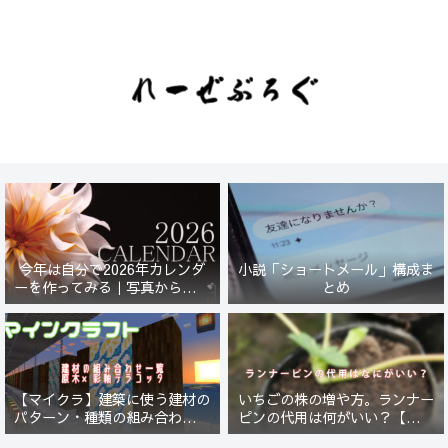
今年は自分で2026年カレンダ
小説「ショートメール」構成ま
ーを作ってみる｜写真から始ま
とめ
る小さなプロジェクト【一灯
花】
【マイクラ】建築に使う建材の
いちごの株の増や方。ランナー
パターン・種類の組み合わせ一
ピンの代用は何がいい？【５年
覧！原木×彩釉テラコッタ編
放置したイチゴは復活するの