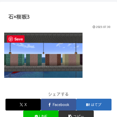
【Minecraft】
か？(10)】
石×桜板3
2023.07.30
Save
シェアする
X
Facebook
はてブ
LINE
コピー