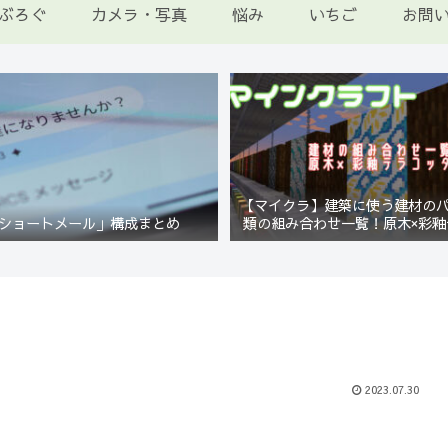
ぶろぐ
カメラ・写真
悩み
いちご
お問
【マイクラ】建築に使う建材の
ショートメール」構成まとめ
類の組み合わせ一覧！原木×彩釉
編【Minecraft】
2023.07.30