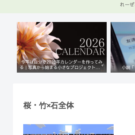
れーぜ
今年は自分で2026年カレンダーを作ってみ
る｜写真から始まる小さなプロジェクト【一
小説「
灯花】
桜・竹×石全体