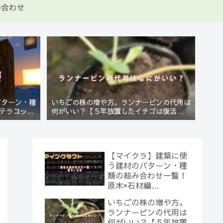
い合わせ
パターン・種
いちごの株の増や方。ランナーピンの代用は
テラコッタ
何がいい？【５年放置したイチゴは復活する
のか？(10)】
【マイクラ】建築に使
う建材のパターン・種
類の組み合わせ一覧！
原木×石材編
【Minecraft】
いちごの株の増や方。
ランナーピンの代用は
何がいい？【５年放置