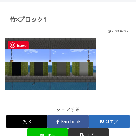
【Minecraft】
か？(10)】
竹×ブロック1
2023.07.29
Save
シェアする
X
Facebook
はてブ
LINE
コピー