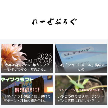
今年は自分で2026年カレンダ
小説「ショートメール」構成ま
ーを作ってみる｜写真から始ま
とめ
る小さなプロジェクト【一灯
花】
【マイクラ】建築に使う建材の
いちごの株の増や方。ランナー
パターン・種類の組み合わせ一
ピンの代用は何がいい？【５年
覧！原木×彩釉テラコッタ編
放置したイチゴは復活するの