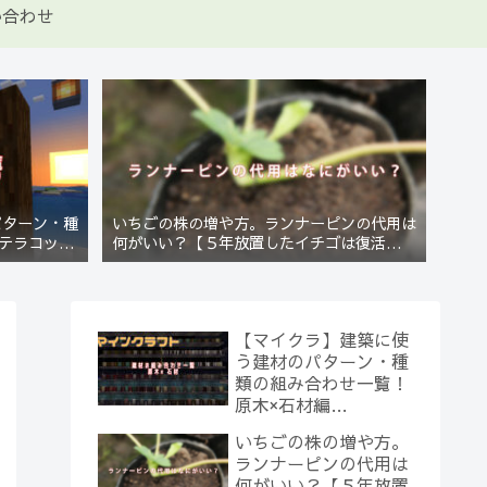
い合わせ
パターン・種
いちごの株の増や方。ランナーピンの代用は
テラコッタ
何がいい？【５年放置したイチゴは復活する
のか？(10)】
【マイクラ】建築に使
う建材のパターン・種
類の組み合わせ一覧！
原木×石材編
【Minecraft】
いちごの株の増や方。
ランナーピンの代用は
何がいい？【５年放置