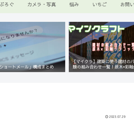
ぶろぐ
カメラ・写真
悩み
いちご
お問
【マイクラ】建築に使う建材の
ショートメール」構成まとめ
類の組み合わせ一覧！原木×彩釉
編【Minecraft】
2023.07.29