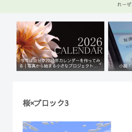
れーぜ
今年は自分で2026年カレンダーを作ってみ
る｜写真から始まる小さなプロジェクト【一
小説「
灯花】
桜×ブロック3