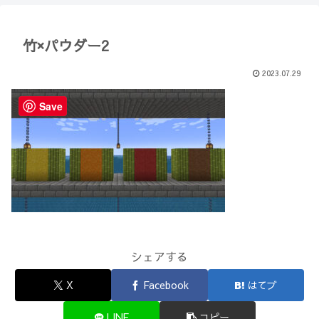
【Minecraft】
か？(10)】
竹×パウダー2
2023.07.29
Save
シェアする
X
Facebook
はてブ
LINE
コピー