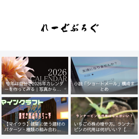
今年は自分で2026年カレンダ
小説「ショートメール」構成ま
ーを作ってみる｜写真から始ま
とめ
る小さなプロジェクト【一灯
花】
【マイクラ】建築に使う建材の
いちごの株の増や方。ランナー
パターン・種類の組み合わせ一
ピンの代用は何がいい？【５年
覧！原木×彩釉テラコッタ編
放置したイチゴは復活するの