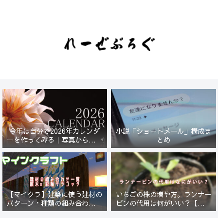
今年は自分で2026年カレンダ
小説「ショートメール」構成ま
ーを作ってみる｜写真から始ま
とめ
る小さなプロジェクト【一灯
花】
【マイクラ】建築に使う建材の
いちごの株の増や方。ランナー
パターン・種類の組み合わせ一
ピンの代用は何がいい？【５年
覧！原木×彩釉テラコッタ編
放置したイチゴは復活するの