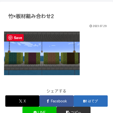
【Minecraft】
か？(10)】
竹×板材組み合わせ2
2023.07.29
Save
シェアする
X
Facebook
はてブ
LINE
コピー