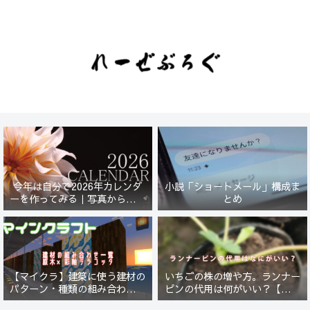
今年は自分で2026年カレンダ
小説「ショートメール」構成ま
ーを作ってみる｜写真から始ま
とめ
る小さなプロジェクト【一灯
花】
【マイクラ】建築に使う建材の
いちごの株の増や方。ランナー
パターン・種類の組み合わせ一
ピンの代用は何がいい？【５年
覧！原木×彩釉テラコッタ編
放置したイチゴは復活するの