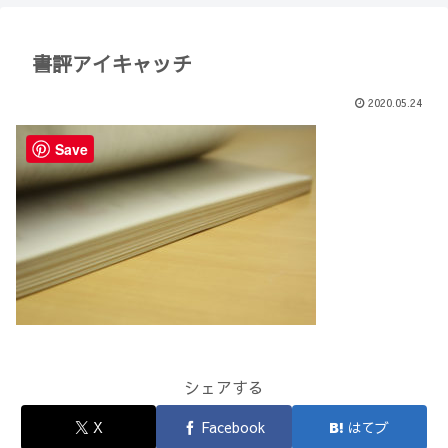
【Minecraft】
か？(10)】
書評アイキャッチ
2020.05.24
Save
シェアする
X
Facebook
はてブ