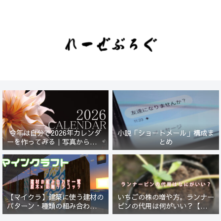
今年は自分で2026年カレンダ
小説「ショートメール」構成ま
ーを作ってみる｜写真から始ま
とめ
る小さなプロジェクト【一灯
花】
【マイクラ】建築に使う建材の
いちごの株の増や方。ランナー
パターン・種類の組み合わせ一
ピンの代用は何がいい？【５年
覧！原木×彩釉テラコッタ編
放置したイチゴは復活するの