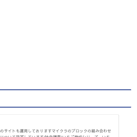
のサイトも運用しておりますマイクラのブロックの組み合わせ
について回答しています(独自調査)いちご栽培シリーズ いち