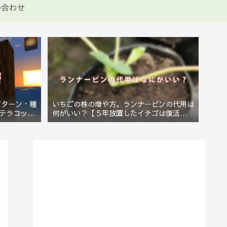
い合わせ
パターン・種
いちごの株の増や方。ランナーピンの代用は
テラコッタ
何がいい？【５年放置したイチゴは復活する
のか？(10)】