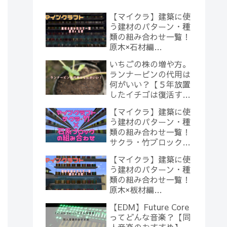
【マイクラ】建築に使
う建材のパターン・種
類の組み合わせ一覧！
原木×石材編
【Minecraft】
いちごの株の増や方。
ランナーピンの代用は
何がいい？【５年放置
したイチゴは復活する
のか？(10)】
【マイクラ】建築に使
う建材のパターン・種
類の組み合わせ一覧！
サクラ・竹ブロック×
石系ブロック編
【マイクラ】建築に使
【Minecraft】
う建材のパターン・種
類の組み合わせ一覧！
原木×板材編
【Minecraft】
【EDM】Future Core
ってどんな音楽？【同