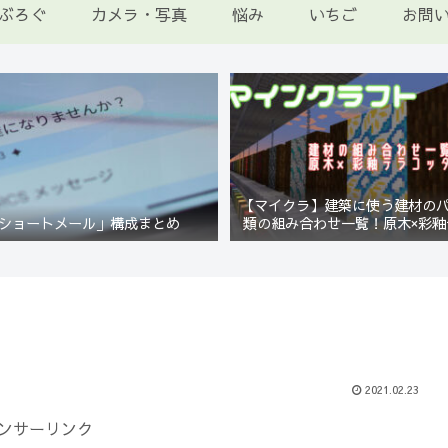
ぶろぐ
カメラ・写真
悩み
いちご
お問
【マイクラ】建築に使う建材の
ショートメール」構成まとめ
類の組み合わせ一覧！原木×彩釉
編【Minecraft】
2021.02.23
ンサーリンク