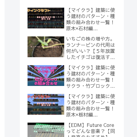
【マイクラ】建築に使
う建材のパターン・種
類の組み合わせ一覧！
原木×石材編
【Minecraft】
いちごの株の増や方。
ランナーピンの代用は
何がいい？【５年放置
したイチゴは復活する
のか？(10)】
【マイクラ】建築に使
う建材のパターン・種
類の組み合わせ一覧！
サクラ・竹ブロック×
石系ブロック編
【マイクラ】建築に使
【Minecraft】
う建材のパターン・種
類の組み合わせ一覧！
原木×板材編
【Minecraft】
【EDM】Future Core
ってどんな音楽？【同