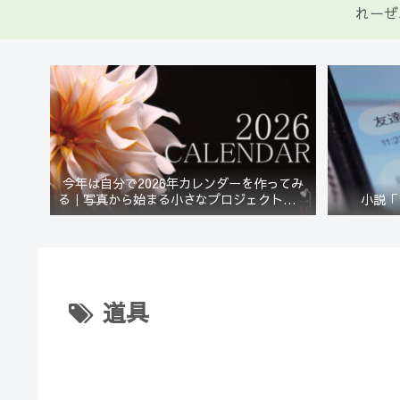
れーぜ
今年は自分で2026年カレンダーを作ってみ
る｜写真から始まる小さなプロジェクト【一
小説「
灯花】
道具