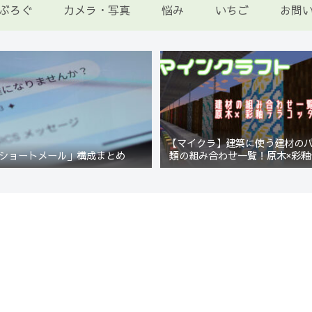
ぶろぐ
カメラ・写真
悩み
いちご
お問
【マイクラ】建築に使う建材の
ショートメール」構成まとめ
類の組み合わせ一覧！原木×彩釉
編【Minecraft】