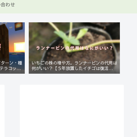
い合わせ
パターン・種
いちごの株の増や方。ランナーピンの代用は
テラコッタ
何がいい？【５年放置したイチゴは復活する
のか？(10)】