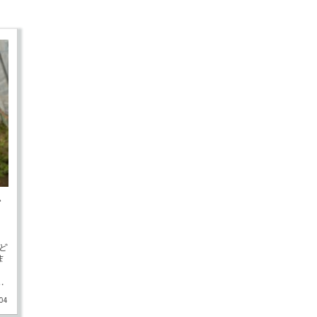
お
、ど
ま
介
04