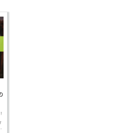
の
す！
す
つ