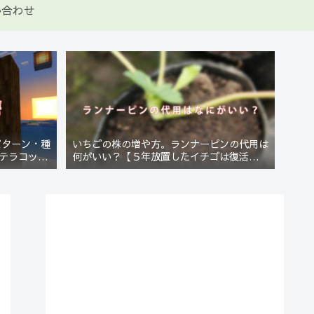
い合わせ
パターン・種
いちごの株の増や方。ランナーピンの代用は
テラコッタ
何がいい？【５年放置したイチゴは復活する
のか？(10)】