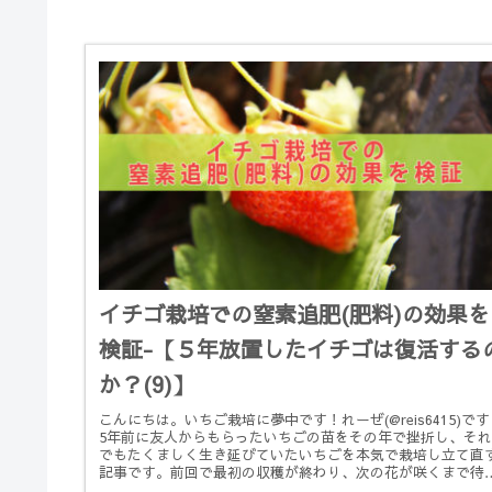
イチゴ栽培での窒素追肥(肥料)の効果を
検証-【５年放置したイチゴは復活する
か？(9)】
こんにちは。いちご栽培に夢中です！れーぜ(@reis6415)で
5年前に友人からもらったいちごの苗をその年で挫折し、それ
でもたくましく生き延びていたいちごを本気で栽培し立て直
記事です。前回で最初の収穫が終わり、次の花が咲くまで待
こと...