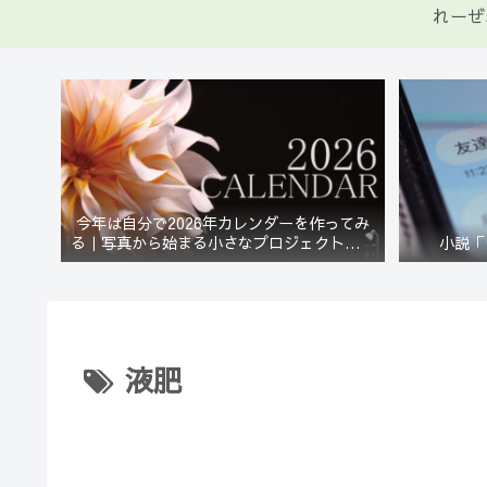
れーぜ
今年は自分で2026年カレンダーを作ってみ
る｜写真から始まる小さなプロジェクト【一
小説「
灯花】
液肥