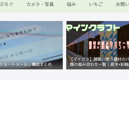
ぶろぐ
カメラ・写真
悩み
いちご
お問
【マイクラ】建築に使う建材の
ショートメール」構成まとめ
類の組み合わせ一覧！原木×彩釉
編【Minecraft】