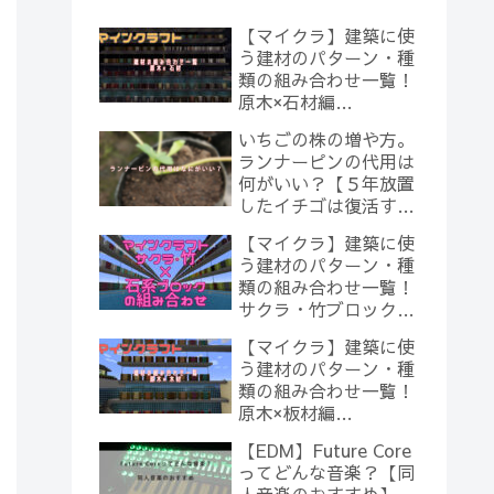
【マイクラ】建築に使
う建材のパターン・種
類の組み合わせ一覧！
原木×石材編
【Minecraft】
いちごの株の増や方。
ランナーピンの代用は
何がいい？【５年放置
したイチゴは復活する
のか？(10)】
【マイクラ】建築に使
う建材のパターン・種
類の組み合わせ一覧！
サクラ・竹ブロック×
石系ブロック編
【マイクラ】建築に使
【Minecraft】
う建材のパターン・種
類の組み合わせ一覧！
原木×板材編
【Minecraft】
【EDM】Future Core
ってどんな音楽？【同