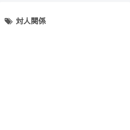
【Minecraft】
か？(10)】
対人関係