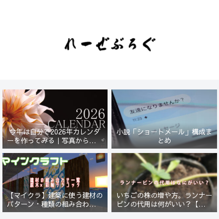
今年は自分で2026年カレンダ
小説「ショートメール」構成ま
ーを作ってみる｜写真から始ま
とめ
る小さなプロジェクト【一灯
花】
【マイクラ】建築に使う建材の
いちごの株の増や方。ランナー
パターン・種類の組み合わせ一
ピンの代用は何がいい？【５年
覧！原木×彩釉テラコッタ編
放置したイチゴは復活するの