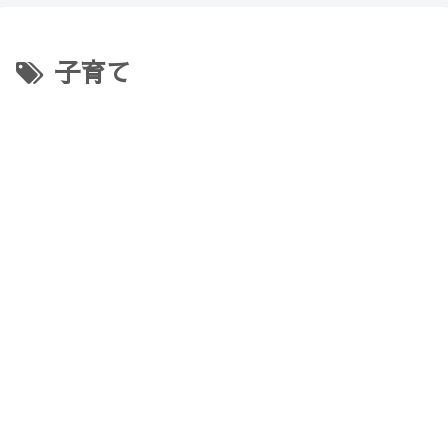
【Minecraft】
か？(10)】
子育て