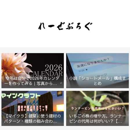
今年は自分で2026年カレンダ
小説「ショートメール」構成ま
ーを作ってみる｜写真から始ま
とめ
る小さなプロジェクト【一灯
花】
【マイクラ】建築に使う建材の
いちごの株の増や方。ランナー
パターン・種類の組み合わせ一
ピンの代用は何がいい？【５年
覧！原木×彩釉テラコッタ編
放置したイチゴは復活するの