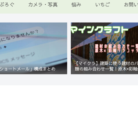
ぶろぐ
カメラ・写真
悩み
いちご
お問
【マイクラ】建築に使う建材の
ショートメール」構成まとめ
類の組み合わせ一覧！原木×彩釉
編【Minecraft】