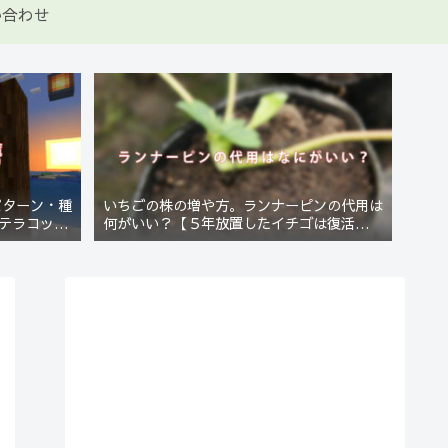
い合わせ
パターン・種
いちごの株の増や方。ランナーピンの代用は
テラコッタ
何がいい？【５年放置したイチゴは復活する
のか？(10)】