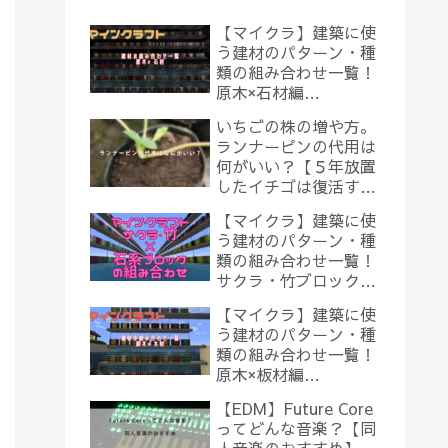
【マイクラ】建築に使
う建材のパターン・種
類の組み合わせ一覧！
原木×石材編
【Minecraft】
いちごの株の増や方。
ランナーピンの代用は
何がいい？【５年放置
したイチゴは復活する
のか？(10)】
【マイクラ】建築に使
う建材のパターン・種
類の組み合わせ一覧！
サクラ・竹ブロック×
石系ブロック編
【マイクラ】建築に使
【Minecraft】
う建材のパターン・種
類の組み合わせ一覧！
原木×板材編
【Minecraft】
【EDM】Future Core
ってどんな音楽？【同