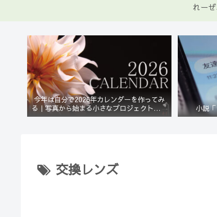
れーぜ
今年は自分で2026年カレンダーを作ってみ
る｜写真から始まる小さなプロジェクト【一
小説「
灯花】
交換レンズ