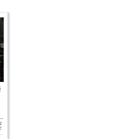
接
ス一
写
ズ
ラ