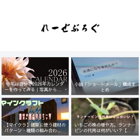
今年は自分で2026年カレンダ
小説「ショートメール」構成ま
ーを作ってみる｜写真から始ま
とめ
る小さなプロジェクト【一灯
花】
【マイクラ】建築に使う建材の
いちごの株の増や方。ランナー
パターン・種類の組み合わせ一
ピンの代用は何がいい？【５年
覧！原木×彩釉テラコッタ編
放置したイチゴは復活するの