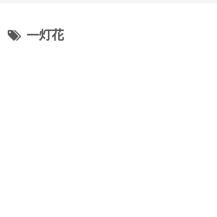
【Minecraft】
か？(10)】
一灯花