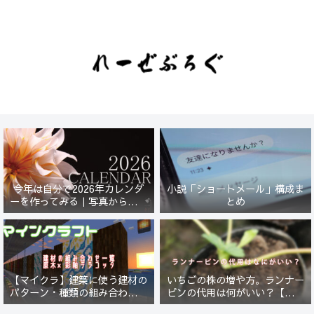
今年は自分で2026年カレンダ
小説「ショートメール」構成ま
ーを作ってみる｜写真から始ま
とめ
る小さなプロジェクト【一灯
花】
【マイクラ】建築に使う建材の
いちごの株の増や方。ランナー
パターン・種類の組み合わせ一
ピンの代用は何がいい？【５年
覧！原木×彩釉テラコッタ編
放置したイチゴは復活するの