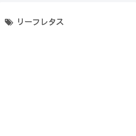
【Minecraft】
か？(10)】
リーフレタス