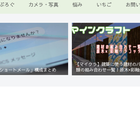
ぶろぐ
カメラ・写真
悩み
いちご
お問
【マイクラ】建築に使う建材の
ショートメール」構成まとめ
類の組み合わせ一覧！原木×彩釉
編【Minecraft】