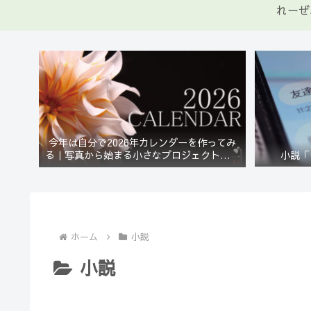
れーぜ
今年は自分で2026年カレンダーを作ってみ
小説「
る｜写真から始まる小さなプロジェクト【一
灯花】
ホーム
小説
小説