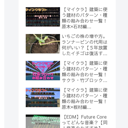
【マイクラ】建築に使
う建材のパターン・種
類の組み合わせ一覧！
原木×石材編
【Minecraft】
いちごの株の増や方。
ランナーピンの代用は
何がいい？【５年放置
したイチゴは復活する
のか？(10)】
【マイクラ】建築に使
う建材のパターン・種
類の組み合わせ一覧！
サクラ・竹ブロック×
石系ブロック編
【マイクラ】建築に使
【Minecraft】
う建材のパターン・種
類の組み合わせ一覧！
原木×板材編
【Minecraft】
【EDM】Future Core
ってどんな音楽？【同