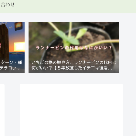
い合わせ
パターン・種
いちごの株の増や方。ランナーピンの代用は
テラコッタ
何がいい？【５年放置したイチゴは復活する
のか？(10)】