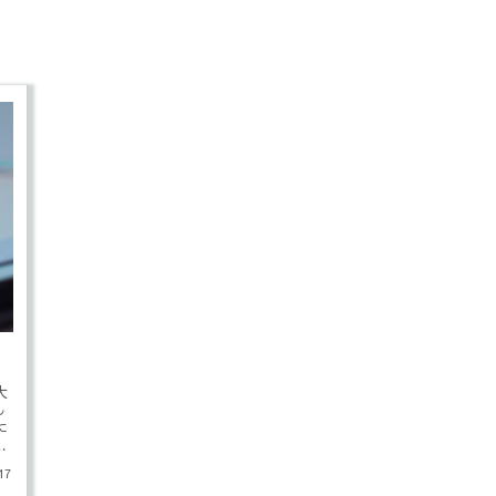
大
し
に
語
17